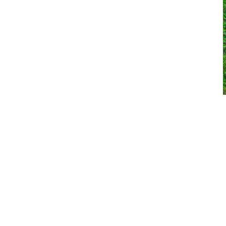
Mustagh Ata - 7546 m. n.p.m.
Meksyk 2008
Kilimanjaro i safari -
Tanzania 2008/09
Wyprawa na Cho Oyu - 2009
Wenezuela 2009
Gwatemala 2010
Meksyk centralny 2011
Mount Kenya - Kenia
Gruzja 4x4 - 2015