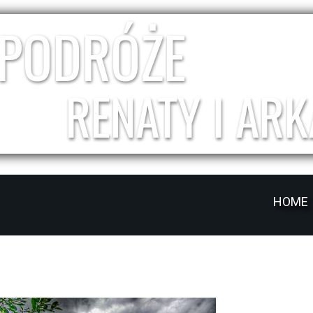
PODRÓŻE
RENATY I ARK
HOME
Gruzja 4x4 - 2015