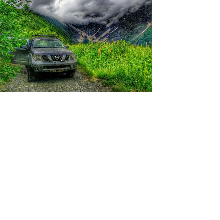
Gruzja
11.07.2015 Kutaisi – Mestia (195km)
Kutaisi przywitało nas pochmurna pogodą. Po wylądowaniu nad ranem (c
lotnisku w długaśnej kolejce do jedynego kantoru, żeby usłyszeć, ze wła
żeby sprzedał mi całą resztę jaką posiada w drobnych. Za mną była k
pan kręcił nosem, ale dał mi prawie 1 tysiąc lari w dziesiątkach (400$). 
- 0,5l za 10 $. Na razie wystarczy. Odebraliśmy auto z parkingu, zatank
głównego miasta Swanetii. Po kilkunastu kilometrach zatrzymała na
jechaliśmy bez pasów, co było oczywistą bzdurą, żądali też dowodu reje
umowę z wypożyczalni. Na szczęście po rozmowie telefonicznej z właści