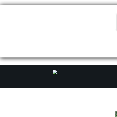
Trekking Huayhuash- Peru
2018
Rowerowe rajdy ekstremalne